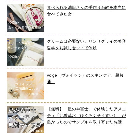
食べられる池田さんの手作り石鹸を本当に
食べてみた女
クリームは必要ない。リンサクライの美容
哲学をお試しセットで体験
voige（ヴォイッジ）のスキンケア、超普
通。
【無料】「星のや富士」で体験したアメニ
ティ「北麓草水（ほくろくそうすい）」が
良かったのでサンプルを取り寄せたお話