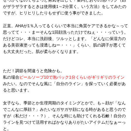
せっかくなのでちょっと勇気を出して ↑ 案内どおりの泡パック（顔
がザラザラするときは使用後1～2分置く、いう方法）をしてみたの
ですが、ヒリヒリしたりもせずに使う事ができました。
正直、AHAが1％入ってるくらいで本当に角質ケアできるかな～って
思ってて・・・まーそんな1回顔洗っただけでねぇ・・・っていう。
だけどコレ、本当に洗顔後、ツルッとします。「どんなに保湿力の
ある美容液塗っても浸透しねー・・・」くらい、肌の調子が悪くて
も大丈夫だった。肌が柔らかくなります。
ただ！調節を間違うと危険かも。
私の場合
ピールソープ10で泡パック1分くらいがギリギリのライン
みたい。なのでそんな風に「自分のライン」を探っていく必要があ
ると思います。
女子なら、季節とか生理周期のタイミングとかで、も～顔が「なん
でこんなに厚顔？」みたいなガサガサ顔になる時があると思うので
すが（私だけ・・・？）、そんな時にも助けてくれる石鹸！自分の
ラインを見つけて活用すればかなりありがたいアイテムだなぁーっ
と。