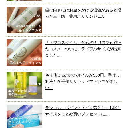
歯の白さにはお金をかける価値があると悟
った三十路 薬用ポリリンジェル
「トワコスタイル」40代のカリスマが作っ
たコスメ ついにトライアルサイズが出来
ました。
色々使えるホホバオイルが950円。手作り
乳液とか手作りリキッドファンデが楽し
い！
ランコム ポイントメイク落とし、お試し
サイズをまとめ買いプレゼントに。