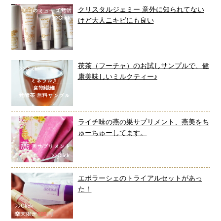
クリスタルジェミー 意外に知られてない
けど大人ニキビにも良い
茯茶（フーチャ）のお試しサンプルで、健
康美味しいミルクティー♪
ライチ味の燕の巣サプリメント、燕美をち
ゅーちゅーしてます。
エポラーシェのトライアルセットがあっ
た！