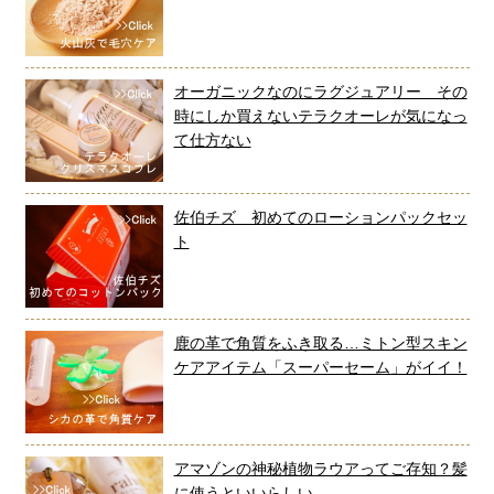
オーガニックなのにラグジュアリー その
時にしか買えないテラクオーレが気になっ
て仕方ない
佐伯チズ 初めてのローションパックセッ
ト
鹿の革で角質をふき取る…ミトン型スキン
ケアアイテム「スーパーセーム」がイイ！
アマゾンの神秘植物ラウアってご存知？髪
に使うといいらしい