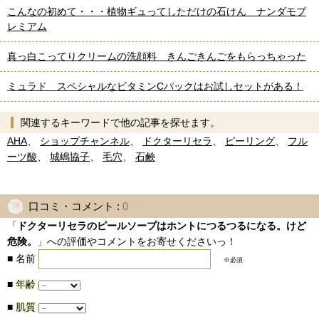
こんなの初めて・・・植物ギュってしただけの石けん ナンダモプ
レミアム
真っ白こってりクリームの洗顔料 きんごきんごをもらっちゃった
ミュラド スペシャルなビタミンCパックはお試しセットがある！
関連するキーワードで他の記事を探せます。
AHA
、
ショップチャンネル
、
ドクターリセラ
、
ピーリング
、
フル
ーツ酸
、
城嶋協子
、
毛穴
、
石鹸
口コミ・コメント :
0
「
ドクターリセラのピールソープはホントにつるつるになる。けど
危険。
」への評価やコメントをお寄せくださいっ！
■
名前
※必須
■
年齢
■
肌質