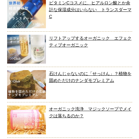
ビタミンCコスメに、ヒアルロン酸とか余
計な保湿成分はいらない トランスダーマ
C
リフトアップするオーガニック エフェク
ティブオーガニック
石けんじゃないのに「せっけん」？植物を
固めただけのナンダモプレミアム
オーガニック洗浄 マジックソープでメイ
クは落ちるのか？