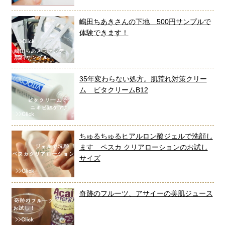
嶋田ちあきさんの下地 500円サンプルで
体験できます！
35年変わらない処方。肌荒れ対策クリー
ム ビタクリームB12
ちゅるちゅるヒアルロン酸ジェルで洗顔し
ます ペスカ クリアローションのお試し
サイズ
奇跡のフルーツ、アサイーの美肌ジュース