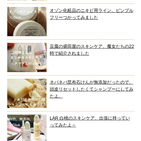
オゾン化粧品のニキビ用ライン。ピンプル
フリーつかってみました
豆腐の盛田屋のスキンケア、魔女たちの22
時で紹介されました
ネバネバ昆布石けんが無添加だったので、
頭皮リセットしたくてシャンプーにしてみ
たよ。
LAR 白桃のスキンケア、出張に持ってい
ってみたよ～