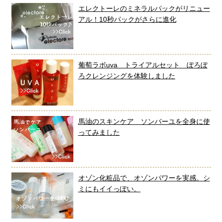
エレクトーレのミネラルパックがリニュー
アル！10秒パックがさらに進化
葡萄ラボuva トライアルセット ぽろぽ
ろクレンジングを体験しました
馬油のスキンケア ソンバーユを全身に使
ってみました
オゾン化粧品で、オゾンパワーを実感。シ
ミにもイイっぽい。