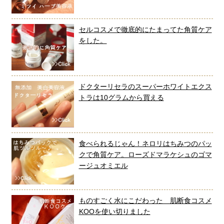
セルコスメで徹底的にたまってた角質ケア
をした。
ドクターリセラのスーパーホワイトエクス
トラは10グラムから買える
食べられるじゃん！ネロリはちみつのパッ
クで角質ケア。ローズドマラケシュのゴマ
ージュオミエル
ものすごく水にこだわった 肌断食コスメ
KOOを使い切りました