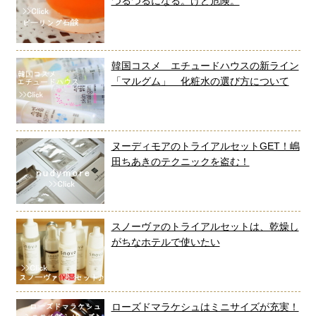
つるつるになる。けど危険。
韓国コスメ エチュードハウスの新ライン
「マルグム」 化粧水の選び方について
ヌーディモアのトライアルセットGET！嶋
田ちあきのテクニックを盗む！
スノーヴァのトライアルセットは、乾燥し
がちなホテルで使いたい
ローズドマラケシュはミニサイズが充実！