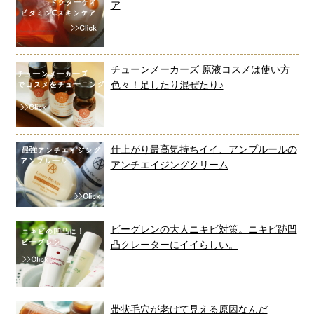
ア
チューンメーカーズ 原液コスメは使い方
色々！足したり混ぜたり♪
仕上がり最高気持ちイイ、アンプルールの
アンチエイジングクリーム
ビーグレンの大人ニキビ対策。ニキビ跡凹
凸クレーターにイイらしい。
帯状毛穴が老けて見える原因なんだ