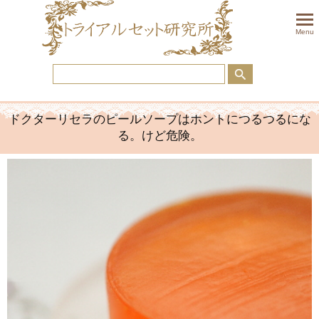
togglem
Menu
ドクターリセラのピールソープはホントにつるつるにな
る。けど危険。