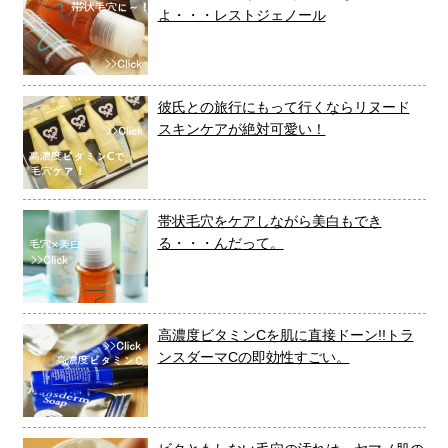
よ・・・レストジェノール
彼氏との旅行にもって行くならリヌード
スキンケアが絶対可愛い！
帯状毛穴をケアしながら美白もでき
る・・・んだって。
高濃度ビタミンCを肌に直接ドーン!!トラ
ンスダーマCの即効性すごい。