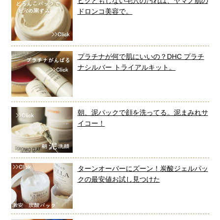
ビクともしない毛穴の汚れは、ヤマノ肌の
ドロンコ美容で。
プラチナが何で肌にいいの？DHC プラチ
ナシルバー トライアルキット。
朝、泥パックで顔を洗ってる。泥まみれサ
イコー！
ターンオーバーにズーン！炭酸ジェルパッ
クの最安値お試し見つけた