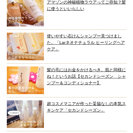
アマゾンの神秘植物ラウアってご存知？髪
に使うといいらしい
使いやすい石けんシャンプー見つけまし
た。「Larネオナチュラル ヒーリングヘア
ケア」
髪の毛にはお金をかけるべき。肌と同様に
ね！というお話【セカンドシーズン シャ
ンプー＆コンディショナー】
超コスメマニアが作った妥協なしの本気ス
キンケア「セカンドシーズン」