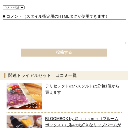
■
コメント
（スタイル指定用のHTMLタグが使用できます）
関連トライアルセット 口コミ一覧
デリセレクトのバスソルトは分包1個から
買えます
BLOOMBOX by ＠ｃｏｓｍｅ（ブルーム
ボックス）に私の大好きなリップバームが