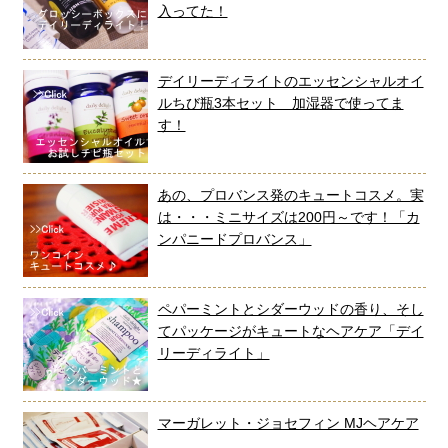
入ってた！
デイリーディライトのエッセンシャルオイ
ルちび瓶3本セット 加湿器で使ってま
す！
あの、プロバンス発のキュートコスメ。実
は・・・ミニサイズは200円～です！「カ
ンパニードプロバンス」
ペパーミントとシダーウッドの香り、そし
てパッケージがキュートなヘアケア「デイ
リーディライト」
マーガレット・ジョセフィン MJヘアケア