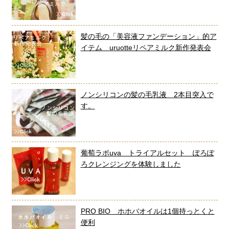
髪の毛の「美容液ファンデーション」的ア
イテム uruotteリペアミルク新作発表会
ノンシリコンの髪の毛乳液 2本目突入で
す。
葡萄ラボuva トライアルセット ぽろぽ
ろクレンジングを体験しました
PRO BIO ホホバオイルは1個持っとくと
便利