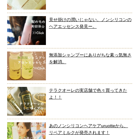
見せ掛けの潤いじゃない。ノンシリコンの
ヘアエッセンス発見ー。
無添加シャンプーにありがちな素っ気無さ
を解消。
テラクオーレの実店舗で色々買ってきた
よ！！
あのノンシリコンヘアケアuruotteから、
リペアミルクが発売されます！