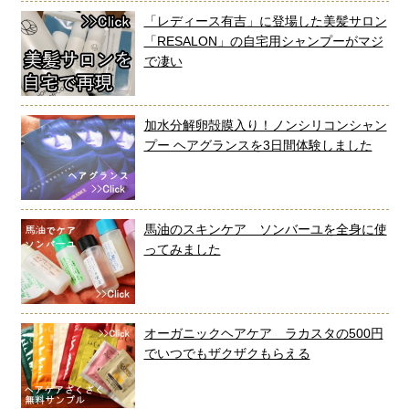
「レディース有吉」に登場した美髪サロン
「RESALON」の自宅用シャンプーがマジ
で凄い
加水分解卵殻膜入り！ノンシリコンシャン
プー ヘアグランスを3日間体験しました
馬油のスキンケア ソンバーユを全身に使
ってみました
オーガニックヘアケア ラカスタの500円
でいつでもザクザクもらえる