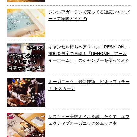
シンシアガーデンで売ってる凛恋シャンプ
ーって実際どうなの
キャンセル待ちヘアサロン「RESALON」
施術を自宅で再現！「REHOME（アール
イーホーム）」のシャンプーを使ってみた
オーガニック＋最新技術 ビオッフィチー
ナ トスカーナ
レスキュー美容オイルを試したくて エフ
ェクティブオーガニックのムック本