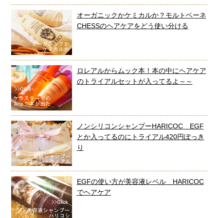
オーガニックかケミカルか？モルトベーネ
CHESSのヘアケアをどう使い分ける
ロレアルからムック本！本の中にヘアケア
のトライアルセットが入ってるよ～～
ノンシリコンシャンプーHARICOC EGF
とか入ってるのにトライアル420円ぽっき
り
EGFの使い方が美容液レベル HARICOC
でヘアケア