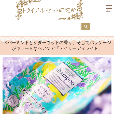
togglem
Menu
ペパーミントとシダーウッドの香り、そしてパッケージ
がキュートなヘアケア「デイリーディライト」