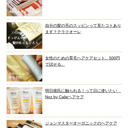
自分の髪の毛のスッピンって見たコトあり
ます？テラクオーレ
女性のための育毛ヘアケアセット。500円
で試せる。
明日彼氏に触られる！って日に使いたい
Noz by Calieヘアケア
ジョンマスターオーガニックのヘアケア