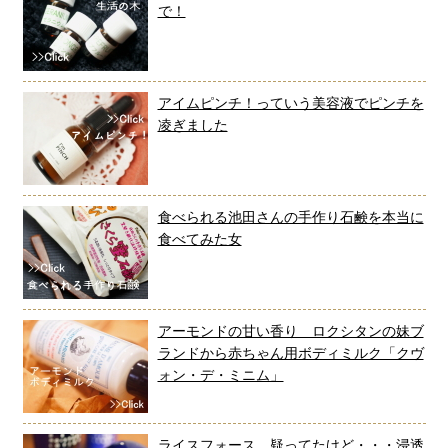
で！
アイムピンチ！っていう美容液でピンチを
凌ぎました
食べられる池田さんの手作り石鹸を本当に
食べてみた女
アーモンドの甘い香り ロクシタンの妹ブ
ランドから赤ちゃん用ボディミルク「クヴ
ォン・デ・ミニム」
ライスフォース、疑ってたけど・・・浸透