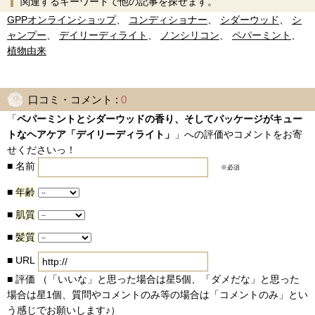
関連するキーワードで他の記事を探せます。
GPPオンラインショップ
、
コンディショナー
、
シダーウッド
、
シ
ャンプー
、
デイリーディライト
、
ノンシリコン
、
ペパーミント
、
植物由来
口コミ・コメント :
0
「
ペパーミントとシダーウッドの香り、そしてパッケージがキュー
トなヘアケア「デイリーディライト」
」への評価やコメントをお寄
せくださいっ！
■
名前
※必須
■
年齢
■
肌質
■
髪質
■
URL
■
評価 （「いいな」と思った場合は星5個、「ダメだな」と思った
場合は星1個、質問やコメントのみ等の場合は「コメントのみ」とい
う感じでお願いします♪）