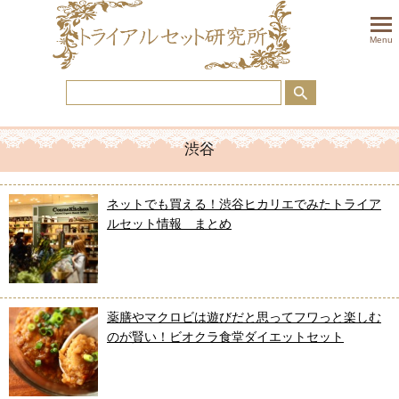
togglem
Menu
渋谷
ネットでも買える！渋谷ヒカリエでみたトライア
ルセット情報 まとめ
薬膳やマクロビは遊びだと思ってフワっと楽しむ
のが賢い！ビオクラ食堂ダイエットセット