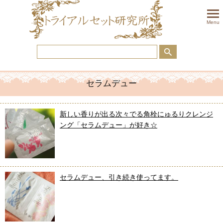
togglem
Menu
セラムデュー
新しい香りが出る次々でる角栓にゅるりクレンジ
ング「セラムデュー」が好き☆
セラムデュー、引き続き使ってます。